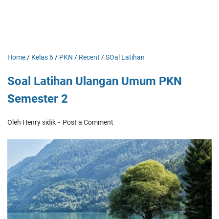
Home
/
Kelas 6
/
PKN
/
Recent
/
SOal Latihan
Soal Latihan Ulangan Umum PKN
Semester 2
Oleh Henry sidik
Post a Comment