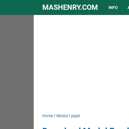
MASHENRY.COM
INFO
Home
/
Modul
/
pppk