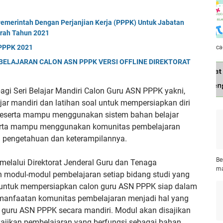
emerintah Dengan Perjanjian Kerja (PPPK) Untuk Jabatan
erah Tahun 2021
 PPPK 2021
ca
LAJARAN CALON ASN PPPK VERSI OFFLINE DIREKTORAT
bagi Seri Belajar Mandiri Calon Guru ASN PPPK yakni,
 mandiri dan latihan soal untuk mempersiapkan diri
 Peserta mampu menggunakan sistem bahan belajar
eserta mampu menggunakan komunitas pembelajaran
pengetahuan dan keterampilannya.
Be
elalui Direktorat Jenderal Guru dan Tenaga
ma
 modul-modul pembelajaran setiap bidang studi yang
i untuk mempersiapkan calon guru ASN PPPK siap dalam
manfaatan komunitas pembelajaran menjadi hal yang
n guru ASN PPPK secara mandiri. Modul akan disajikan
ajikan pembelajaran yang berfungsi sebagai bahan