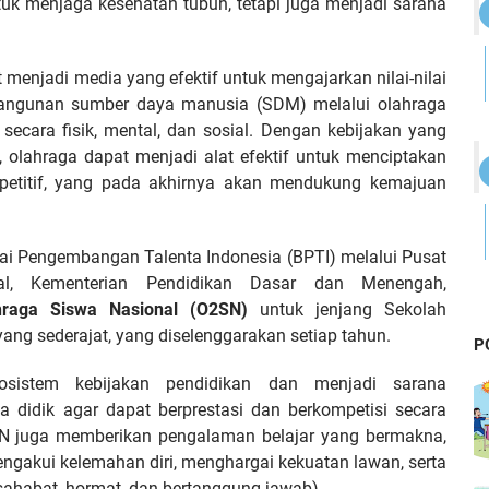
ntuk menjaga kesehatan tubuh, tetapi juga menjadi sarana
menjadi media yang efektif untuk mengajarkan nilai-nilai
mbangunan sumber daya manusia (SDM) melalui olahraga
 secara fisik, mental, dan sosial. Dengan kebijakan yang
, olahraga dapat menjadi alat efektif untuk menciptakan
mpetitif, yang pada akhirnya akan mendukung kemajuan
Balai Pengembangan Talenta Indonesia (BPTI) melalui Pusat
eral, Kementerian Pendidikan Dasar dan Menengah,
hraga Siswa Nasional (O2SN)
untuk jenjang Sekolah
ang sederajat, yang diselenggarakan setiap tahun.
P
sistem kebijakan pendidikan dan menjadi sarana
 didik agar dapat berprestasi dan berkompetisi secara
2SN juga memberikan pengalaman belajar yang bermakna,
engakui kelemahan diri, menghargai kekuatan lawan, serta
ersahabat, hormat, dan bertanggung jawab).