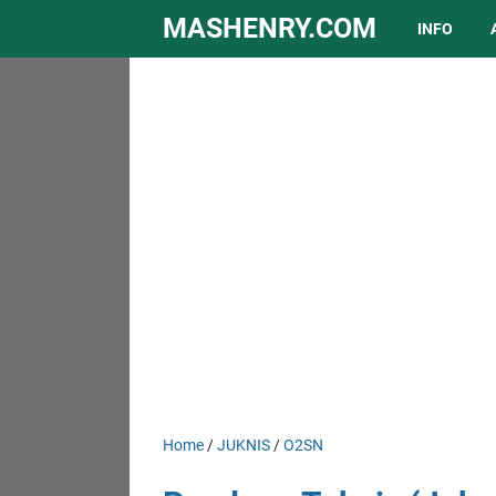
MASHENRY.COM
INFO
Home
/
JUKNIS
/
O2SN