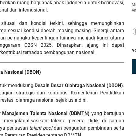
berikan ruang bagi anak-anak Indonesia untuk berinovasi,
Ma
onal dan internasional.
An
ituasi dan kondisi terkini, sehingga memungkinkan
e sesuai kondisi daerah masing-masing. Sinergi antara
, dan pemangku kepentingan lainnya menjadi kunci utama
nggaraan O2SN 2025. Diharapkan, ajang ini dapat
Y
erkontribusi terhadap pembangunan nasional.
ga Nasional (DBON)
untuk mendukung
Desain Besar Olahraga Nasional (DBON)
.
ian strategis dari kontribusi Kementerian Pendidikan
tasi olahraga nasional sejak usia dini.
r Manajemen Talenta Nasional (DBMTN)
yang bertujuan
n mengaktualisasikan talenta peserta didik di satuan
aya perluasan
talent pool
dan penguatan pembinaan serta
lam Peraturan Presiden tentang DBMTN.