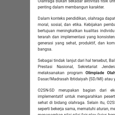
Olahraga bukan sekadar aktivitas fisik u
penting dalam membangun karakter.
Dalam konteks pendidikan, olahraga dapat 
moral, sosial, dan etika. Kebijakan pe
bertujuan meningkatkan kualitas individu
terarah dan implementasi yang konsisten
generasi yang sehat, produktif, dan ko
bangsa.
Sebagai tindak lanjut dari hal tersebut, 
Prestasi Nasional, Sekretariat Jend
melaksanakan program
Olimpiade Ola
Dasar/Madrasah Ibtidaiyah (SD/MI) atau y
O2SN-SD merupakan bagian dari eko
implementatif untuk mengarahkan peserta
sehat di bidang olahraga. Selain itu, O
seperti bekerja sama, mematuhi aturan, m
menanamkan nilai-nilai fair play (jujur, b