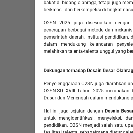
bakat di bidang olahraga, tetapi juga mem
berkreasi, dan berkompetisi di tingkat nasi
O2SN 2025 juga disesuaikan dengan s
penerapan berbagai metode dan mekanism
pemerintah daerah, institusi pendidikan
dalam mendukung kelancaran penyele
melahirkan talenta-talenta unggul yang b
Dukungan terhadap Desain Besar Olahra
Penyelenggaraan O2SN juga diarahkan 
O2SN-SD XVIII Tahun 2025 merupakan bag
Dasar dan Menengah dalam mendukung pres
Hal ini juga sejalan dengan
Desain Besa
untuk mengidentifikasi, menyeleksi, da
pendidikan. O2SN menjadi salah satu up
fasilitasi talenta, sebagaimana diatur da